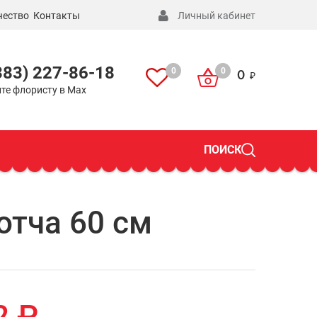
чество
Контакты
Личный кабинет
383) 227-86-18
0
0
0
те флористу в Max
ПОИСК
отча 60 см