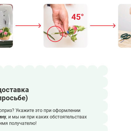
доставка
просьбе)
рприз? Укажите это при оформлении
ину
, и мы ни при каких обстоятельствах
имя получателю!