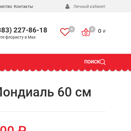
чество
Контакты
Личный кабинет
383) 227-86-18
0
0
0
те флористу в Max
ПОИСК
Мондиаль 60 см