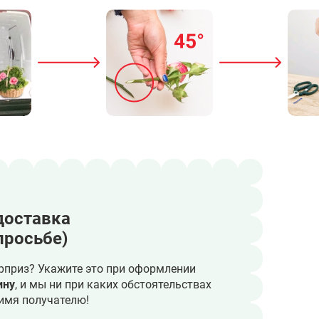
доставка
просьбе)
рприз? Укажите это при оформлении
ину
, и мы ни при каких обстоятельствах
имя получателю!