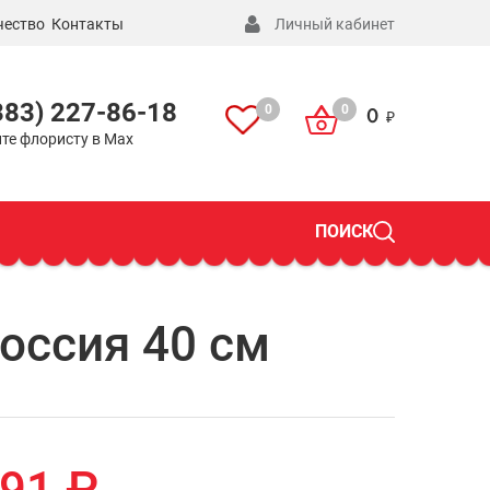
чество
Контакты
Личный кабинет
383) 227-86-18
0
0
0
те флористу в Max
ПОИСК
оссия 40 см