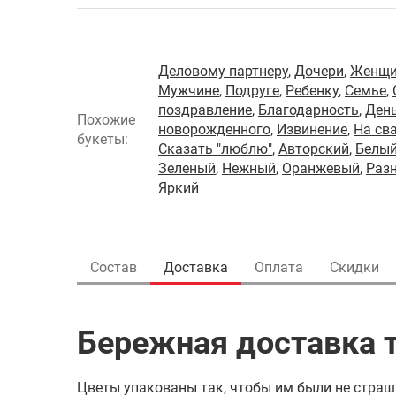
Деловому партнеру
,
Дочери
,
Женщи
Мужчине
,
Подруге
,
Ребенку
,
Семье
,
поздравление
,
Благодарность
,
Ден
Похожие
новорожденного
,
Извинение
,
На св
букеты:
Сказать "люблю"
,
Авторский
,
Белы
Зеленый
,
Нежный
,
Оранжевый
,
Раз
Яркий
Состав
Доставка
Оплата
Скидки
Бережная доставка т
Цветы упакованы так, чтобы им были не страш