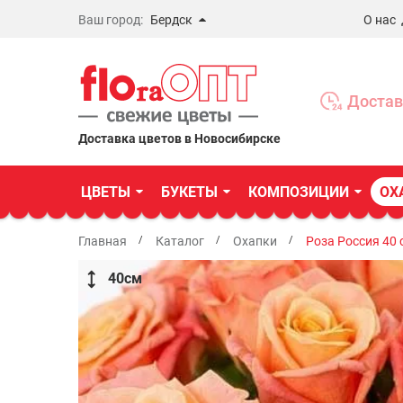
Ваш город:
Бердск
О нас
Новосибирск
Бердск
Достав
Омск
Доставка цветов в Новосибирске
ЦВЕТЫ
БУКЕТЫ
КОМПОЗИЦИИ
ОХ
Главная
Каталог
Охапки
Роза Россия 40 
40
см