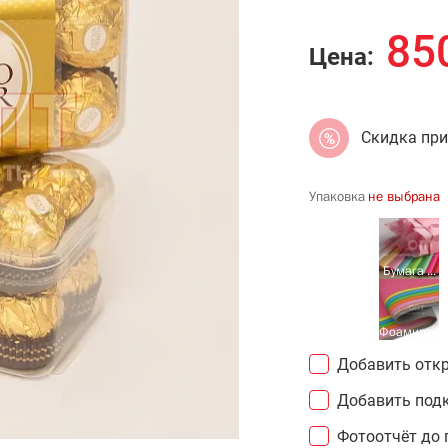
85
Цена:
Скидка пр
Упаковка
не выбрана
Брендир...
Бумага ...
Транспо...
Фоамира...
Добавить откр
Добавить подк
Фотоотчёт до 