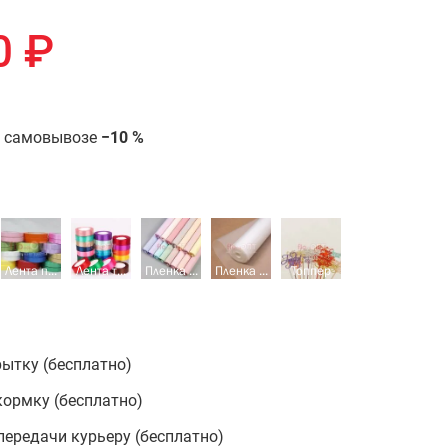
0
₽
и самовывозе
−10 %
Лента п...
Лента т...
Пленка ...
Пленка ...
Топпер
ытку (бесплатно)
ормку (бесплатно)
передачи курьеру (бесплатно)