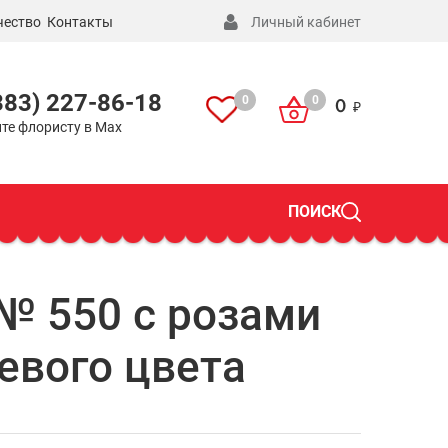
чество
Контакты
Личный кабинет
383) 227-86-18
0
0
0
те флористу в Max
ПОИСК
№ 550 с розами
евого цвета