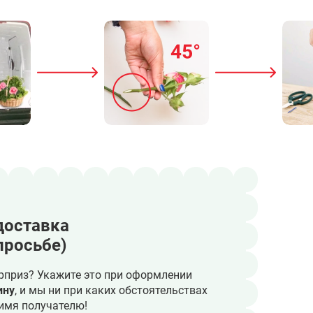
доставка
просьбе)
рприз? Укажите это при оформлении
ину
, и мы ни при каких обстоятельствах
имя получателю!