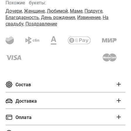
Похожие
букеты:
Дочери
,
Женщине
,
Любимой
,
Маме
,
Подруге
,
Благодарность
,
День рождения
,
Извинение
,
На
свадьбу
,
Поздравление
Состав
Состав букета
Доставка
Бережная доставка
Роза России 60 см охапка
Оплата
точно в срок
Способы оплаты: