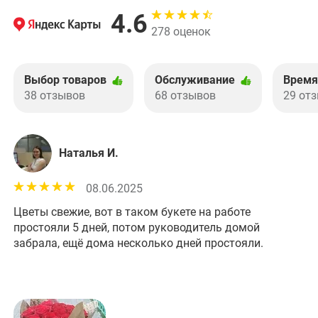
4.6
278 оценок
Выбор товаров
Обслуживание
Время
38 отзывов
68 отзывов
29 от
Наталья И.
08.06.2025
Цветы свежие, вот в таком букете на работе
Пе
простояли 5 дней, потом руководитель домой
цв
забрала, ещё дома несколько дней простояли.
цв
фл
за
Чи
вс
пр