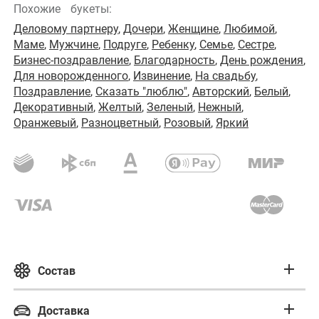
Похожие
букеты:
Деловому партнеру
,
Дочери
,
Женщине
,
Любимой
,
Маме
,
Мужчине
,
Подруге
,
Ребенку
,
Семье
,
Сестре
,
Бизнес-поздравление
,
Благодарность
,
День рождения
,
Для новорожденного
,
Извинение
,
На свадьбу
,
Поздравление
,
Сказать "люблю"
,
Авторский
,
Белый
,
Декоративный
,
Желтый
,
Зеленый
,
Нежный
,
Оранжевый
,
Разноцветный
,
Розовый
,
Яркий
Состав
Состав букета
Доставка