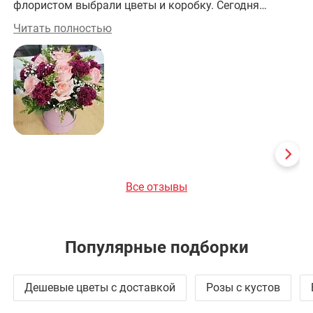
флористом выбрали цветы и коробку. Сегодня
це
забрала заказ. Получилось изумительно! На работе
це
Читать полностью
Чи
все оценили эту красоту! Большое спасибо за
прекрасную работу!
Все отзывы
Популярные подборки
Дешевые цветы с доставкой
Розы с кустов